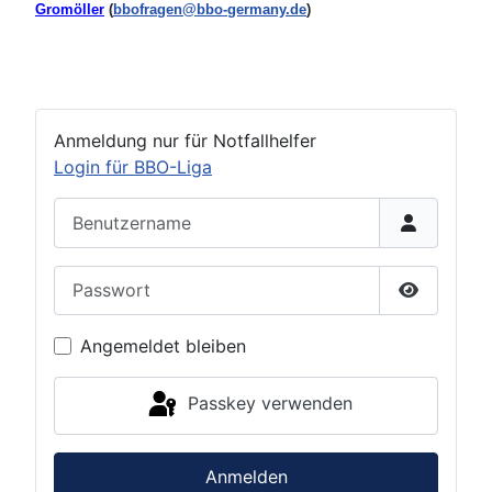
Gromöller
(
bbofragen@bbo-germany.de
)
Anmeldung nur für Notfallhelfer
Login für BBO-Liga
Benutzername
Passwort
Passwort 
Angemeldet bleiben
Passkey verwenden
Anmelden