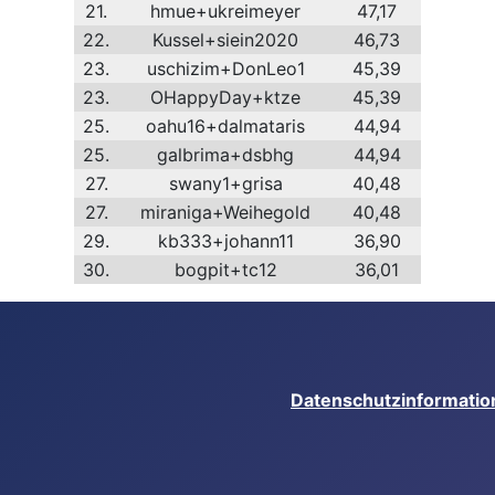
21.
hmue+ukreimeyer
47,17
22.
Kussel+siein2020
46,73
23.
uschizim+DonLeo1
45,39
23.
OHappyDay+ktze
45,39
25.
oahu16+dalmataris
44,94
25.
galbrima+dsbhg
44,94
27.
swany1+grisa
40,48
27.
miraniga+Weihegold
40,48
29.
kb333+johann11
36,90
30.
bogpit+tc12
36,01
Datenschutzinformatio