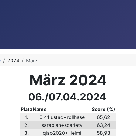
e
2024
März
März 2024
06./07.04.2024
Platz
Name
Score (%)
1.
0 41 ustad+rollhase
65,62
2.
sarabian+scarletv
63,24
3.
qiao2020+Helmi
58,93