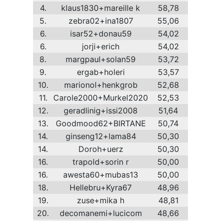
4.
klaus1830+mareille k
58,78
5.
zebra02+ina1807
55,06
6.
isar52+donau59
54,02
6.
jorji+erich
54,02
8.
margpaul+solan59
53,72
9.
ergab+holeri
53,57
10.
marionol+henkgrob
52,68
11.
Carole2000+Murkel2020
52,53
12.
geradlinig+issi2008
51,64
13.
Goodmood62+BIRTANE
50,74
14.
ginseng12+lama84
50,30
14.
Doroh+uerz
50,30
16.
trapold+sorin r
50,00
16.
awesta60+mubas13
50,00
18.
Hellebru+Kyra67
48,96
19.
zuse+mika h
48,81
20.
decomanemi+lucicom
48,66