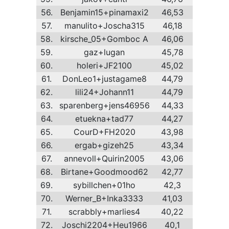
56.
Benjamin15+pinamaxi2
46,53
57.
manulito+Joscha315
46,18
58.
kirsche_05+Gomboc A
46,06
59.
gaz+lugan
45,78
60.
holeri+JF2100
45,02
61.
DonLeo1+justagame8
44,79
62.
lili24+Johann11
44,79
63.
sparenberg+jens46956
44,33
64.
etuekna+tad77
44,27
65.
CourD+FH2020
43,98
66.
ergab+gizeh25
43,34
67.
annevoll+Quirin2005
43,06
68.
Birtane+Goodmood62
42,77
69.
sybillchen+01ho
42,3
70.
Werner_B+Inka3333
41,03
71.
scrabbly+marlies4
40,22
72.
Joschi2204+Heu1966
40,1