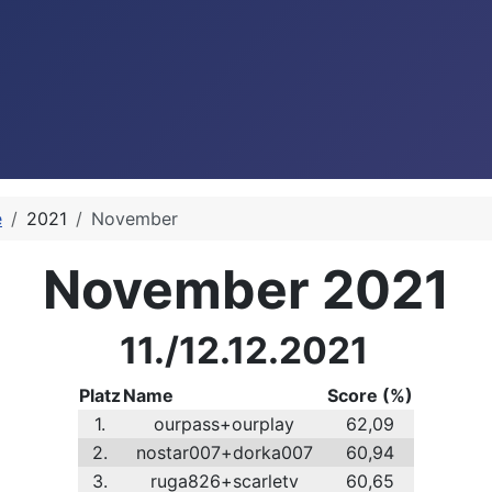
e
2021
November
November 2021
11./12.12.2021
Platz
Name
Score (%)
1.
ourpass+ourplay
62,09
2.
nostar007+dorka007
60,94
3.
ruga826+scarletv
60,65