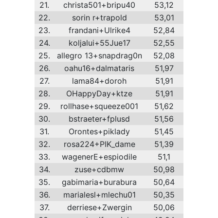
21.
christa501+bripu40
53,12
22.
sorin r+trapold
53,01
23.
frandani+Ulrike4
52,84
24.
koljalui+55Jue17
52,55
25.
allegro 13+snapdrag0n
52,08
26.
oahu16+dalmataris
51,97
27.
lama84+doroh
51,91
28.
OHappyDay+ktze
51,91
29.
rollhase+squeeze001
51,62
30.
bstraeter+fplusd
51,56
31.
Orontes+piklady
51,45
32.
rosa224+PIK_dame
51,39
33.
wagenerE+espiodile
51,1
34.
zuse+cdbmw
50,98
35.
gabimaria+burabura
50,64
36.
marialesl+mlechu01
50,35
37.
derriese+Zwergin
50,06