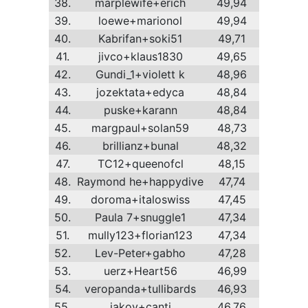
38.
marplewife+erich
49,94
39.
loewe+marionol
49,94
40.
Kabrifan+soki51
49,71
41.
jivco+klaus1830
49,65
42.
Gundi_1+violett k
48,96
43.
jozektata+edyca
48,84
44.
puske+karann
48,84
45.
margpaul+solan59
48,73
46.
brillianz+bunal
48,32
47.
TC12+queenofcl
48,15
48.
Raymond he+happydive
47,74
49.
doroma+italoswiss
47,45
50.
Paula 7+snuggle1
47,34
51.
mully123+florian123
47,34
52.
Lev-Peter+gabho
47,28
53.
uerz+Heart56
46,99
54.
veropanda+tullibards
46,93
55.
jakov+canti
46,76