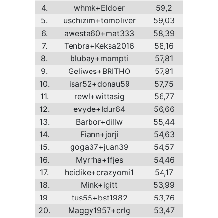
4.
whmk+Eldoer
59,2
5.
uschizim+tomoliver
59,03
6.
awesta60+mat333
58,39
7.
Tenbra+Keksa2016
58,16
8.
blubay+mompti
57,81
9.
Geliwes+BRITHO
57,81
10.
isar52+donau59
57,75
11.
rewl+wittasig
56,77
12.
evyde+Idur64
56,66
13.
Barbor+dillw
55,44
14.
Fiann+jorji
54,63
15.
goga37+juan39
54,57
16.
Myrrha+ffjes
54,46
17.
heidike+crazyomi1
54,17
18.
Mink+igitt
53,99
19.
tus55+bst1982
53,76
20.
Maggy1957+crlg
53,47