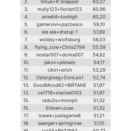
2.
hmue+R Snapper
63,27
3.
mully123+florian123
60,96
4.
arne64+toohigh
60,20
5.
gamervivi+pazzesco
59,10
6.
ele ele+drerup 1
57,89
7.
wobby+wolfsburg
56,03
8.
flying_cow+Chris2794
55,59
9.
nostar007+dorka007
54,82
10.
jakov+piklady
54,17
11.
Ukiri+erich
53,29
12.
Ostergloeg+DonLeo1
52,74
13.
GoodMood62+BIRTANE
51,97
13.
ce1716+marine0103
51,97
15.
radu2s+mompti
51,32
15.
Eldoer+zuse
51,32
17.
loewe+justagame8
51,21
18.
saenger+springrose
51,10
19.
tus55+BST1982
50,77