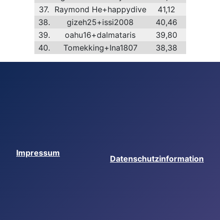
37.
Raymond He+happydive
41,12
38.
gizeh25+issi2008
40,46
39.
oahu16+dalmataris
39,80
40.
Tomekking+Ina1807
38,38
Impressum
Datenschutzinformation