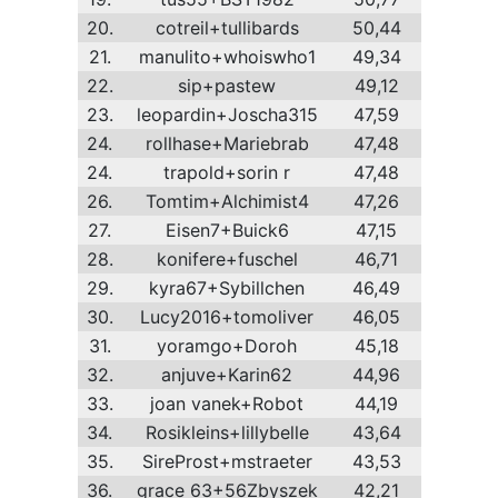
20.
cotreil+tullibards
50,44
21.
manulito+whoiswho1
49,34
22.
sip+pastew
49,12
23.
leopardin+Joscha315
47,59
24.
rollhase+Mariebrab
47,48
24.
trapold+sorin r
47,48
26.
Tomtim+Alchimist4
47,26
27.
Eisen7+Buick6
47,15
28.
konifere+fuschel
46,71
29.
kyra67+Sybillchen
46,49
30.
Lucy2016+tomoliver
46,05
31.
yoramgo+Doroh
45,18
32.
anjuve+Karin62
44,96
33.
joan vanek+Robot
44,19
34.
Rosikleins+lillybelle
43,64
35.
SireProst+mstraeter
43,53
36.
grace 63+56Zbyszek
42,21