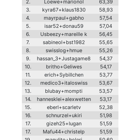
2.
Loewe+marionol
63,39
3.
kyra67+klaus1830
58,93
4.
mayrpaul+gabho
57,54
5.
isar52+donau59
57,04
6.
Usbeezy+mareille k
56,45
7.
sabineol+bst1982
55,65
8.
swisslog+hmue
55,26
9.
hassan_3+Justagame8
54,37
10.
britho+Geliwes
54,17
11.
erich+Sybillchen
53,77
12.
medico3+italoswiss
53,67
13.
blubay+mompti
53,57
14.
hannesklei+alexwetten
53,17
15.
eberl+scarletv
52,38
16.
schnurzel+ukiri
51,98
17.
gizeh25+lugan
51,59
17.
Mafu44+christelp
51,59
19.
manulito+holeri
50,60