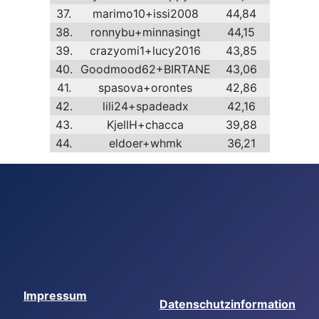
37.
marimo10+issi2008
44,84
38.
ronnybu+minnasingt
44,15
39.
crazyomi1+lucy2016
43,85
40.
Goodmood62+BIRTANE
43,06
41.
spasova+orontes
42,86
42.
lili24+spadeadx
42,16
43.
KjellH+chacca
39,88
44.
eldoer+whmk
36,21
Impressum
Datenschutzinformation