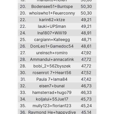
20.
Bodensee51+Buntspe
50,30
20.
whoiswho1+Feuerconny
50,30
22.
karin62+ktze
49,21
22.
lauki+UPSman
49,21
24.
Ina1807+Willi19
48,91
25.
cargiann+Kalleegg
48,71
26.
DonLeo1+Gamedoc54
48,61
27.
ureinsch+romiro
47,92
28.
Ammandul+annacatink
47,72
28.
bobi_2+56Zbyszek
47,72
30.
rosenrot 7+Heart56
47,52
31.
Paula 7+lama84
47,42
32.
eisen7+bunal
46,73
33.
hamsterrad+hugo79
46,33
34.
koljalui+55Jue17
45,73
35.
mully123+florian123
45,24
36.
Raymond He+happydive
45,14