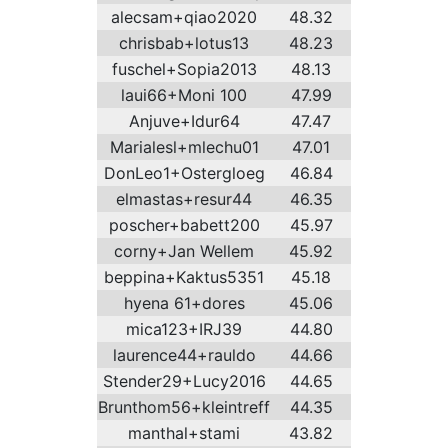
alecsam+qiao2020
48.32
chrisbab+lotus13
48.23
fuschel+Sopia2013
48.13
laui66+Moni 100
47.99
Anjuve+Idur64
47.47
Marialesl+mlechu01
47.01
DonLeo1+Ostergloeg
46.84
elmastas+resur44
46.35
poscher+babett200
45.97
corny+Jan Wellem
45.92
beppina+Kaktus5351
45.18
hyena 61+dores
45.06
mica123+IRJ39
44.80
laurence44+rauldo
44.66
Stender29+Lucy2016
44.65
Brunthom56+kleintreff
44.35
manthal+stami
43.82