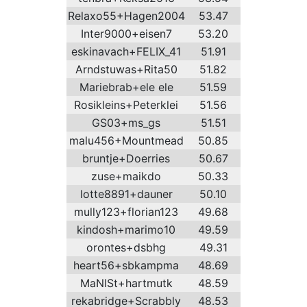
Relaxo55+Hagen2004
53.47
Inter9000+eisen7
53.20
eskinavach+FELIX_41
51.91
Arndstuwas+Rita50
51.82
Mariebrab+ele ele
51.59
Rosikleins+Peterklei
51.56
GS03+ms_gs
51.51
malu456+Mountmead
50.85
bruntje+Doerries
50.67
zuse+maikdo
50.33
lotte8891+dauner
50.10
mully123+florian123
49.68
kindosh+marimo10
49.59
orontes+dsbhg
49.31
heart56+sbkampma
48.69
MaNISt+hartmutk
48.59
rekabridge+Scrabbly
48.53