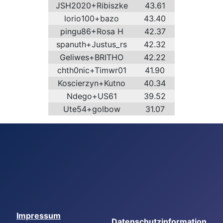
JSH2020+Ribiszke
43.61
lorio100+bazo
43.40
pingu86+Rosa H
42.37
spanuth+Justus_rs
42.32
Geliwes+BRITHO
42.22
chth0nic+Timwr01
41.90
Koscierzyn+Kutno
40.34
Ndego+US61
39.52
Ute54+golbow
31.07
Impressum
Datenschutzinformation