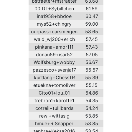
bstraeter+mstraeter
63.68
00 DT+Sybillchen
61.59
ina1958+bbdoe
60.47
mys52+chingry
59.00
ourpass+carsmeigen
58.65
wald_wj200+erich
57.45
pinkana+amor111
57.43
donau59+isar52
57.05
Wolfsburg+wobby
56.67
pazzesco+svenja17
55.57
kurtlang+ChessTR
55.39
etuekna+tomoliver
55.15
Cito01+lou_01
54.86
trebron1+karotte1
54.35
cotreil+tullibards
54.24
rewl+wittasig
53.85
hmue+R Snapper
53.85
tenbra+Keksa2016
53.54