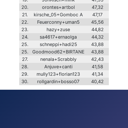
20.
orontes+artbol
47,32
21.
kirsche_05+Gomboc A
47,17
22.
Feuerconny+uman5
45,56
23.
hazy+zuse
44,82
24.
sa4617+ernaolga
44,32
25.
schneppi+hadi25
43,88
25.
Goodmood62+BIRTANE
43,88
27.
nenala+Scrabbly
42,43
28.
Anjuve+canti
41,58
29.
mully123+florian123
41,34
30.
rollgardin+bosso07
40,42