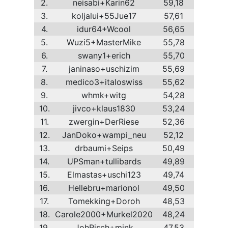
2.
neisabi+Karin62
59,18
3.
koljalui+55Jue17
57,61
4.
idur64+Wcool
56,65
5.
Wuzi5+MasterMike
55,78
6.
swany1+erich
55,70
7.
janinaso+uschizim
55,69
8.
medico3+italoswiss
55,62
9.
whmk+witg
54,28
10.
jivco+klaus1830
53,24
11.
zwergin+DerRiese
52,36
12.
JanDoko+wampi_neu
52,12
13.
drbaumi+Seips
50,49
14.
UPSman+tullibards
49,89
15.
Elmastas+uschi123
49,74
16.
Hellebru+marionol
49,50
17.
Tomekking+Doroh
48,53
18.
Carole2000+Murkel2020
48,24
19.
JohRisch+mink
47,53