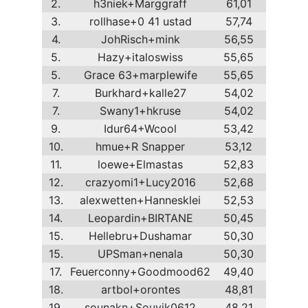
2.
h3niek+Marggraff
61,01
3.
rollhase+0 41 ustad
57,74
4.
JohRisch+mink
56,55
5.
Hazy+italoswiss
55,65
5.
Grace 63+marplewife
55,65
7.
Burkhard+kalle27
54,02
7.
Swany1+hkruse
54,02
9.
Idur64+Wcool
53,42
10.
hmue+R Snapper
53,12
11.
loewe+Elmastas
52,83
12.
crazyomi1+Lucy2016
52,68
13.
alexwetten+Hannesklei
52,53
14.
Leopardin+BIRTANE
50,45
15.
Hellebru+Dushamar
50,30
15.
UPSman+nenala
50,30
17.
Feuerconny+Goodmood62
49,40
18.
artbol+orontes
48,81
19.
sounakn+Souvik0612
48,21