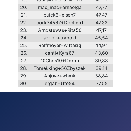
20.
mac_mac+ernaolga
47,77
21.
buick6+eisen7
47,47
22.
bork34567+DonLeo1
47,32
23.
Arndstuwas+Rita50
47,17
24.
sorin r+trapold
45,54
25.
Rolfmeyer+wittasig
44,94
26.
canti+Kyra67
43,60
27.
10Chris10+Doroh
39,88
28.
Tomekking+56Zbyszek
39,14
29.
Anjuve+whmk
38,84
30.
ergab+Ute54
37,05